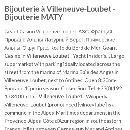
Bijouterie à Villeneuve-Loubet -
Bijouterie MATY
Géant Casino Villeneuve-loubet, АЗС. Франция,
Прованс-Альпы-Лазурный Берег, Приморские
Альпы, Округ Грас, Route du Bord de Mer.
Geant
Casino
in
Villeneuve
Loubet
| Yacht Insider's… Large
supermarket with parking ideally located across the
street from the marina of Marina Baie des Anges in
Villeneuve Loubet, next to Antibes. Open 8:30am-
9pm and 10pm in season. Closed Sun. Tel :+33(0)4 92
13 84 00 http...
Villeneuve
-
Loubet
- Wikipedia
Villeneuve-Loubet (pronounced [vilnœv lube] is a
commune in the Alpes-Maritimes department in the
Provence-Alpes-Côte d'Azur region in southeastern
France. It lies between Cagnes-sur-Mer and Antibes,