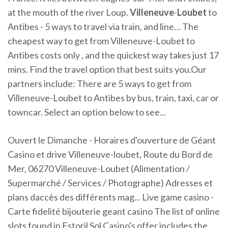
at the mouth of the river Loup.
Villeneuve
-
Loubet
to
Antibes - 5 ways to travel via train, and line… The
cheapest way to get from Villeneuve-Loubet to
Antibes costs only , and the quickest way takes just 17
mins. Find the travel option that best suits you.Our
partners include: There are 5 ways to get from
Villeneuve-Loubet to Antibes by bus, train, taxi, car or
towncar. Select an option below to see...
Ouvert le Dimanche - Horaires d'ouverture de Géant
Casino et drive Villeneuve-loubet, Route du Bord de
Mer, 06270 Villeneuve-Loubet (Alimentation /
Supermarché / Services / Photographe) Adresses et
plans daccès des différents mag... Live game casino -
Carte fidelité bijouterie geant casino The list of online
slots found in Estoril Sol Casino's offer includes the.