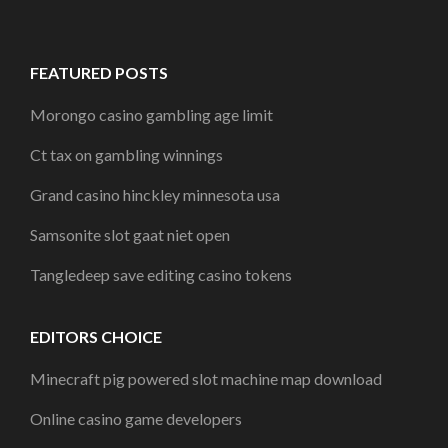
FEATURED POSTS
Morongo casino gambling age limit
Ct tax on gambling winnings
Grand casino hinckley minnesota usa
Samsonite slot gaat niet open
Tangledeep save editing casino tokens
EDITORS CHOICE
Minecraft pig powered slot machine map download
Online casino game developers