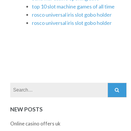
top 10 slot machine games of all time
rosco universal iris slot gobo holder
rosco universal iris slot gobo holder
Search:
NEW POSTS
Online casino offers uk