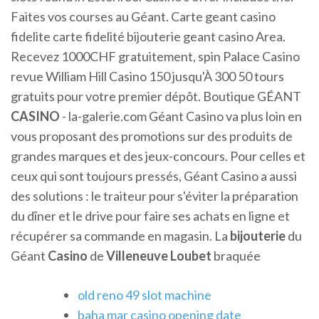
Faites vos courses au Géant. Carte geant casino
fidelite carte fidelité bijouterie geant casino Area.
Recevez 1000CHF gratuitement, spin Palace Casino
revue William Hill Casino 150 jusqu'À 300 50 tours
gratuits pour votre premier dépôt. Boutique GÉANT
CASINO
- la-galerie.com Géant Casino va plus loin en
vous proposant des promotions sur des produits de
grandes marques et des jeux-concours. Pour celles et
ceux qui sont toujours pressés, Géant Casino a aussi
des solutions : le traiteur pour s'éviter la préparation
du dîner et le drive pour faire ses achats en ligne et
récupérer sa commande en magasin. La
bijouterie
du
Géant
Casino
de
Villeneuve Loubet
braquée
old reno 49 slot machine
baha mar casino opening date